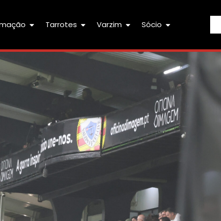
rmação
Tarrotes
Varzim
Sócio