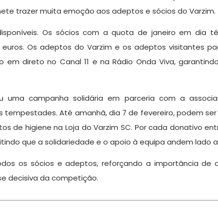
mete trazer muita emoção aos adeptos e sócios do Varzim.
disponíveis. Os sócios com a quota de janeiro em dia 
uros. Os adeptos do Varzim e os adeptos visitantes p
do em direto no Canal 11 e na Rádio Onda Viva, garant
u uma campanha solidária em parceria com a associaç
 tempestades. Até amanhã, dia 7 de fevereiro, podem ser 
tos de higiene na Loja do Varzim SC. Por cada donativo en
itindo que a solidariedade e o apoio à equipa andem lado a
odos os sócios e adeptos, reforçando a importância de
se decisiva da competição.