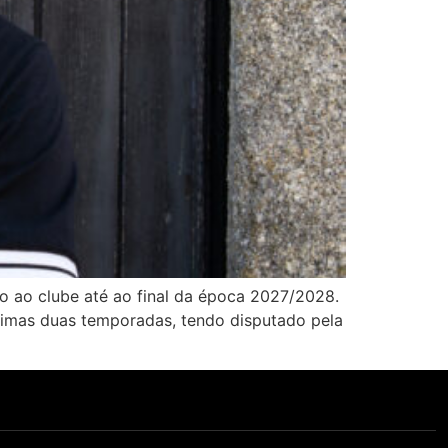
o ao clube até ao final da época 2027/2028.
timas duas temporadas, tendo disputado pela