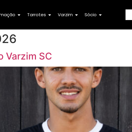
rmação
Tarrotes
Varzim
Sócio
026
o Varzim SC