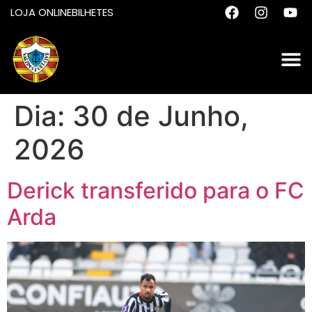
LOJA ONLINE
BILHETES
Dia:
30 de Junho,
2026
Derick transferido para o FC
Arda